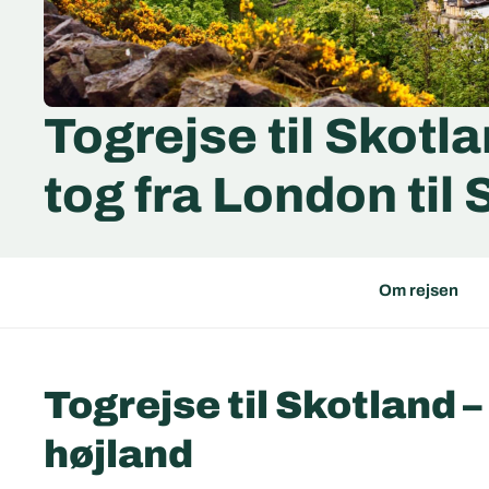
Togrejse til Skotl
tog fra London til
Om rejsen
Togrejse til Skotland 
højland