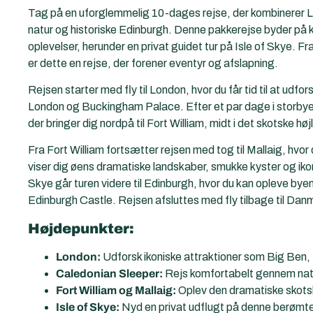
Tag på en uforglemmelig 10-dages rejse, der kombinerer L
natur og historiske Edinburgh. Denne pakkerejse byder på
oplevelser, herunder en privat guidet tur på Isle of Skye. F
er dette en rejse, der forener eventyr og afslapning.
Rejsen starter med fly til London, hvor du får tid til at 
London og Buckingham Palace. Efter et par dage i storbye
der bringer dig nordpå til Fort William, midt i det skotske hø
Fra Fort William fortsætter rejsen med tog til Mallaig, hvor d
viser dig øens dramatiske landskaber, smukke kyster og ikon
Skye går turen videre til Edinburgh, hvor du kan opleve by
Edinburgh Castle. Rejsen afsluttes med fly tilbage til Dan
Højdepunkter:
London:
Udforsk ikoniske attraktioner som Big Ben
Caledonian Sleeper:
Rejs komfortabelt gennem natte
Fort William og Mallaig:
Oplev den dramatiske skotsk
Isle of Skye:
Nyd en privat udflugt på denne berømt