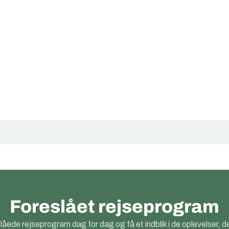
Foreslået rejseprogram
låede rejseprogram dag for dag og få et indblik i de oplevelser, de