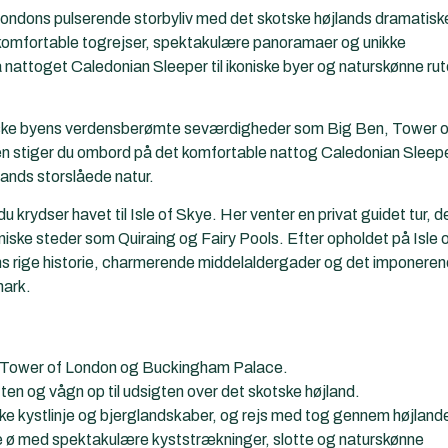
ondons pulserende storbyliv med det skotske højlands dramatisk
 komfortable togrejser, spektakulære panoramaer og unikke
ra nattoget
Caledonian Sleeper
til ikoniske byer og naturskønne rut
udforske byens verdensberømte seværdigheder som Big Ben, Tower o
n stiger du ombord på det komfortable nattog Caledonian Sleepe
jlands storslåede natur.
u krydser havet til Isle of Skye. Her venter en privat guidet tur, d
iske steder som Quiraing og Fairy Pools. Efter opholdet på Isle 
ens rige historie, charmerende middelaldergader og det imponere
mark.
, Tower of London og Buckingham Palace.
n og vågn op til udsigten over det skotske højland.
e kystlinje og bjerglandskaber, og rejs med tog gennem højland
e ø med spektakulære kyststrækninger, slotte og naturskønne