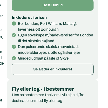
e
Bestil tilbud
er
Inkluderet i prisen
Bo I London, Fort William, Mallaig,
Inverness og Edinburgh
f
Egen sovekupe m/badeværelser fra London
r,
til det skotske højland
Den pulserende skotske hovedstad,
er
middelalderbyer, slotte og fiskerlejer
of
Guided udflugt på Isle of Skye
nde
Se alt der er inkluderet
Fly eller tog - I bestemmer
Hos os bestemmer I selv om I vil rejse til/fra
et.
destinationen med fly eller tog.