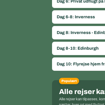
Dag 6: Privat udflugt på 
Dag 6-8: Inverness
Dag 8: Inverness - Edin
Dag 8-10: Edinburgh
Dag 10: Flyrejse hjem f
Populært
Alle rejser 
Alle rejser kan tilpasses, k
nætter, byer og med fly/tog