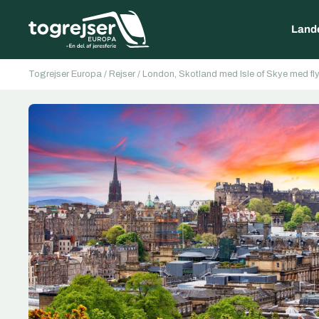
Land
Togrejser Europa
/
Rejser
/
London, Skotland med Isle of Skye med fl