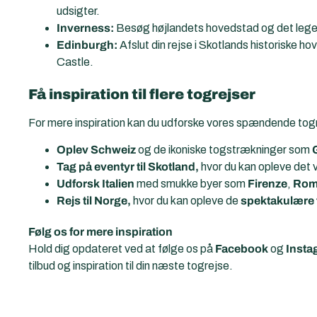
udsigter.
Inverness:
Besøg højlandets hovedstad og det lege
Edinburgh:
Afslut din rejse i Skotlands historiske h
Castle.
Få inspiration til flere togrejser
For mere inspiration kan du udforske vores spændende togre
Oplev Schweiz
og de ikoniske togstrækninger som
Tag på eventyr til Skotland,
hvor du kan opleve det
Udforsk Italien
med smukke byer som
Firenze
,
Ro
Rejs til Norge,
hvor du kan opleve de
spektakulære 
Følg os for mere inspiration
Hold dig opdateret ved at følge os på
Facebook
og
Insta
tilbud og inspiration til din næste togrejse.