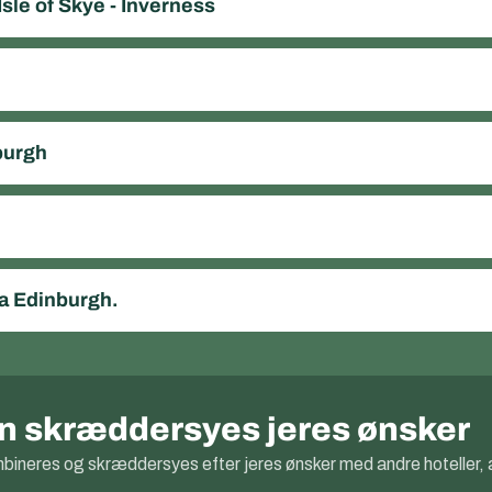
Isle of Skye - Inverness
burgh
ra Edinburgh.
kan skræddersyes jeres ønsker
ombineres og skræddersyes efter jeres ønsker med andre hoteller, 
.