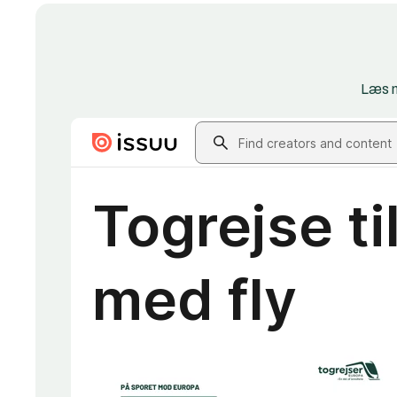
Læs m