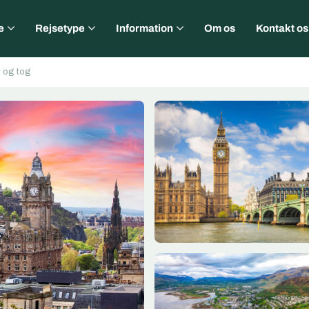
e
Rejsetype
Information
Om os
Kontakt os
y og tog