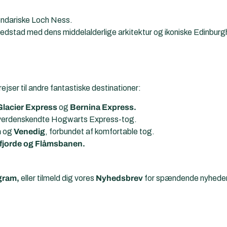
ndariske Loch Ness.
ovedstad med dens middelalderlige arkitektur og ikoniske Edinburg
jser til andre fantastiske destinationer:
Glacier Express
og
Bernina Express.
 verdenskendte Hogwarts Express-tog.
m
og
Venedig
, forbundet af komfortable tog.
fjorde og Flåmsbanen.
gram,
eller tilmeld dig vores
Nyhedsbrev
for spændende nyheder