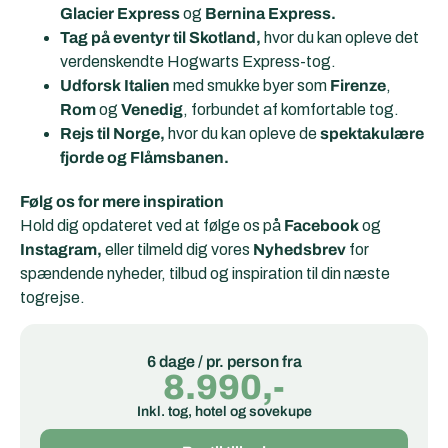
Glacier Express
og
Bernina Express.
Tag på eventyr til Skotland,
hvor du kan opleve det
verdenskendte Hogwarts Express-tog.
Udforsk Italien
med smukke byer som
Firenze
,
Rom
og
Venedig
, forbundet af komfortable tog.
Rejs til Norge,
hvor du kan opleve de
spektakulære
fjorde og Flåmsbanen.
Følg os for mere inspiration
Hold dig opdateret ved at følge os på
Facebook
og
Instagram,
eller tilmeld dig vores
Nyhedsbrev
for
spændende nyheder, tilbud og inspiration til din næste
togrejse.
6 dage / pr. person fra
8.990,-
Inkl. tog, hotel og sovekupe