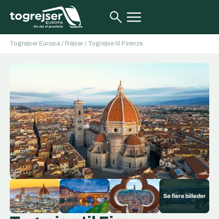
Togrejser Europa
/
Rejser
/
Togrejse til Firenze