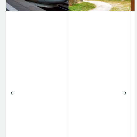
moderne tog. ICE-
togene forbinder de
største tyske byer som
Berlin, Frankfurt,
München, Hamburg og
Köln – og kører
desuden på
internationale ruter til
Schweiz, Østrig,
Frankrig, Holland og
Belgien. ICE er kendt
for høj hastighed,
komfort og effektivitet.
Komfort og faciliteter
Klasser: 1. klasse […]