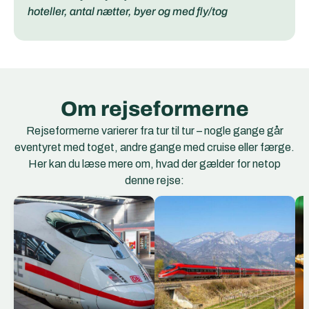
hoteller, antal nætter, byer og med fly/tog
Om rejseformerne
Rejseformerne varierer fra tur til tur – nogle gange går
eventyret med toget, andre gange med cruise eller færge.
Her kan du læse mere om, hvad der gælder for netop
denne rejse:
ICE Togene
ICE (InterCity Express)
er Deutsche Bahns
flagskib og Tysklands
hurtigste og mest