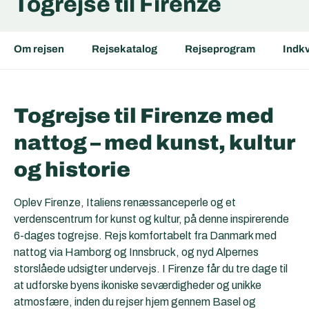
Togrejse til Firenze
Om rejsen
Rejsekatalog
Rejseprogram
Indkv
Togrejse til Firenze med
nattog – med kunst, kultur
og historie
Oplev Firenze,
Italiens renæssanceperle
og et
verdenscentrum for kunst og kultur, på denne inspirerende
6-dages togrejse. Rejs komfortabelt fra Danmark med
nattog via Hamborg og Innsbruck, og nyd Alpernes
storslåede udsigter undervejs. I
Firenze
får du tre dage til
at udforske byens ikoniske seværdigheder og unikke
atmosfære, inden du rejser hjem gennem Basel og