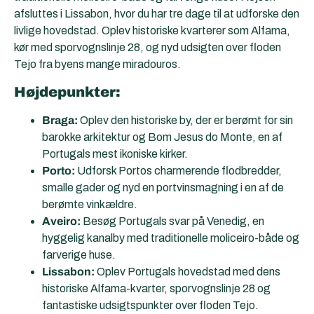
afsluttes i Lissabon, hvor du har tre dage til at udforske den
livlige hovedstad. Oplev historiske kvarterer som Alfama,
kør med sporvognslinje 28, og nyd udsigten over floden
Tejo fra byens mange miradouros.
Højdepunkter:
Braga:
Oplev den historiske by, der er berømt for sin
barokke arkitektur og Bom Jesus do Monte, en af
Portugals mest ikoniske kirker.
Porto:
Udforsk Portos charmerende flodbredder,
smalle gader og nyd en portvinsmagning i en af de
berømte vinkældre.
Aveiro:
Besøg Portugals svar på Venedig, en
hyggelig kanalby med traditionelle moliceiro-både og
farverige huse.
Lissabon:
Oplev Portugals hovedstad med dens
historiske Alfama-kvarter, sporvognslinje 28 og
fantastiske udsigtspunkter over floden Tejo.