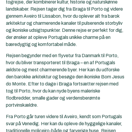
togrejse, der kombinerer kultur, historie og naturskønne
landskaber. Rejsen tager dig fra Braga til
Porto
og videre
gennem Aveiro til Lissabon, hvor du oplever alt fra barok
arkitektur og charmerende kanaler til pulserende storbyliv
og ikoniske udsigtspunkter. Denne rejse er perfekt for dig,
der ønsker at opleve Portugals unikke charme på en
bæredygtig og komfortabel måde.
Rejsen begynder med en flyvetur fra Danmark til Porto,
hvor du bliver transporteret til Braga – en af Portugals
ældste og mest charmerende byer. Her kan du udforske
den barokke arkitektur og besøge den ikoniske Bom Jesus
do Monte. Efter to dage i Braga fortsætter rejsen med
tog til Porto, hvor du kan nyde byens maleriske
flodbredder, smalle gader og verdensberømte
portvinskældre.
Fra Porto går turen videre til Aveiro, kendt som Portugals
svar på Venedig. Her kan du opleve de hyggelige kanaler,
traditionelle moliceiro-både og farverige huse. Rejsen