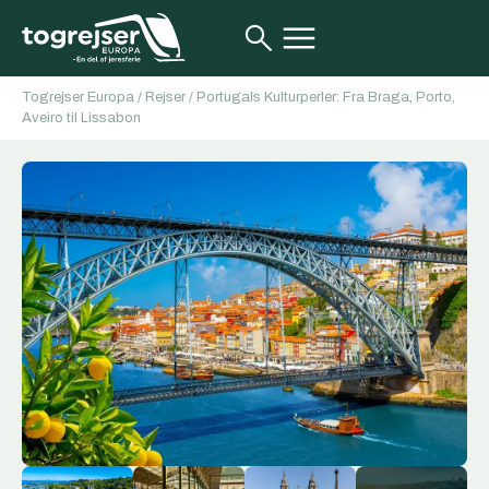
Togrejser Europa
/
Rejser
/
Portugals Kulturperler: Fra Braga, Porto,
Aveiro til Lissabon