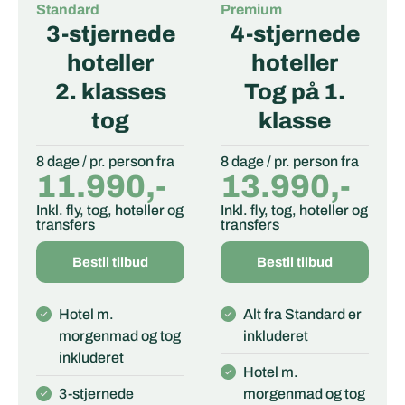
Standard
Premium
3-stjernede
4-stjernede
hoteller
hoteller
2. klasses
Tog på 1.
tog
klasse
8 dage / pr. person fra
8 dage / pr. person fra
11.990,-
13.990,-
Inkl. fly, tog, hoteller og
Inkl. fly, tog, hoteller og
transfers
transfers
Bestil tilbud
Bestil tilbud
Hotel m.
Alt fra Standard er
morgenmad og tog
inkluderet
inkluderet
Hotel m.
3-stjernede
morgenmad og tog