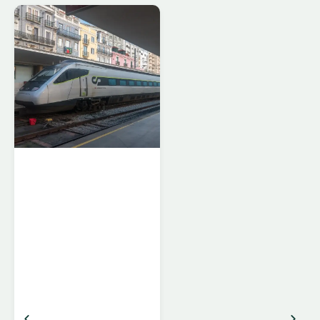
Comboios de
Portugal
Comboios de Portugal
(CP) er Portugals
nationale togselskab
og forbinder landets
største byer, regionale
centre og mindre
landsbyer. Med et
omfattende netværk af
højhastighedstog,
InterCity-forbindelser,
regionale og lokale tog
kan du nemt opleve
både storbyliv og
landlige områder i