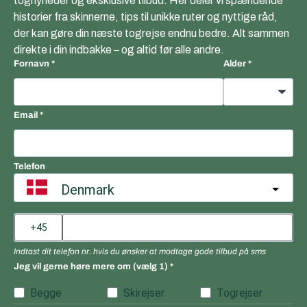
tognyheder og eksklusive tilbud. Her deler vi spændende
historier fra skinnerne, tips til unikke ruter og nyttige råd,
der kan gøre din næste togrejse endnu bedre. Alt sammen
direkte i din indbakke – og altid før alle andre.
Fornavn
Alder
Email
Telefon
Denmark
Indtast dit telefon nr. hvis du ønsker at modtage gode tilbud på sms
Jeg vil gerne høre mere om (vælg 1)
Begge
Skirejser
Togrejser