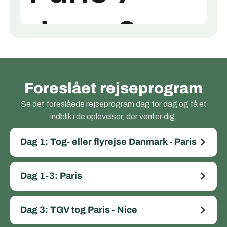
Foreslået rejseprogram
Se det foreslåede rejseprogram dag for dag og få et
indblik i de oplevelser, der venter dig.
Dag 1: Tog- eller flyrejse Danmark - Paris
Dag 1-3: Paris
Dag 3: TGV tog Paris - Nice