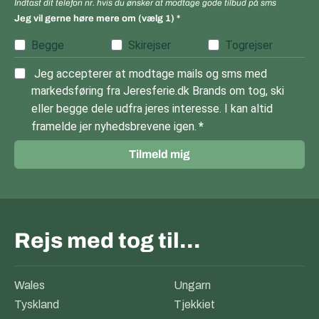
Indtast dit telefon nr. hvis du ønsker at modtage gode tilbud på sms
Jeg vil gerne høre mere om (vælg 1)
Begge
Skirejser
Togrejser
Jeg accepterer at modtage mails og sms med
markedsføring fra Jeresferie.dk Brands om tog, ski
eller begge dele udfra jeres interesse. I kan altid
framelde jer nyhedsbrevene igen.
Tilmeld mig
Rejs med tog til…
Wales
Ungarn
Tyskland
Tjekkiet