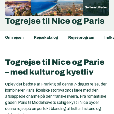
Togrejse til Nice og Paris
Om rejsen
Rejsekatalog
Rejseprogram
Indkv
Togrejse til Nice og Paris
– med kultur og kystliv
Oplev det bedste af Frankrig på denne 7-dages rejse, der
kombinerer
Paris
’ ikoniske storbyatmosfære med den
afslappede charme på den franske riviera. Fra romantiske
gader i Paris til Middelhavets solrige kyst i Nice byder
denne rejse på en perfekt blanding af kultur, historie og