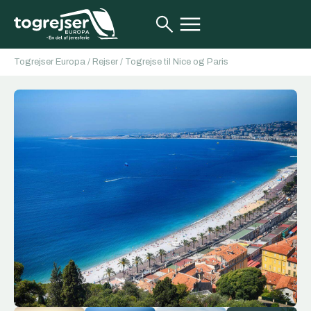
Togrejser Europa
/
Rejser
/
Togrejse til Nice og Paris