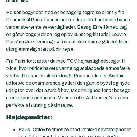
afslapning.
Rejsen begynder med en behagelig togrejse eller fly fra
Danmark til Paris, hvor du har tre dage til at udforske byens
verdensberømte seværdigheder. Besøg Eiffeltårnet, tag
en gåtur langs Seinen, og oplev kunst og historie i Louvre.
Paris’ unikke stemning og romantiske charme gør det til en
uforglemmelig start på din rejse.
Fra Paris fortsætter du med TGV-højhastighedstoget til
Nice, hvor Middelhavets varme og afslappede atmosfære
venter. Her kan du slentre langs Promenade des Anglais,
udforske de charmerende gader i den gamle bydel og nyde
udsigten over det azurblå hav. Med mulighed for at besøge
nærliggende perler som Monaco eller Antibes er Nice den
perfekte afslutning på din rejse.
Højdepunkter:
Paris:
Oplev byernes by med ikoniske seværdigheder
som Eiffeltårnet, Louvre og de brostensbelagte