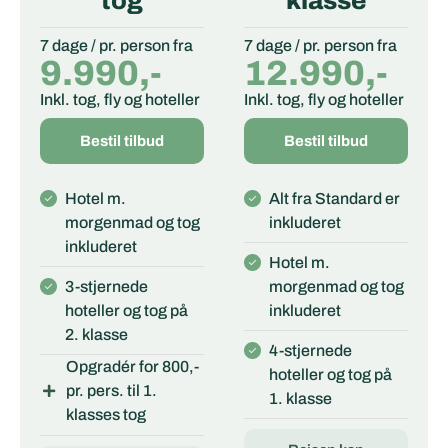
tog
klasse
7 dage / pr. person fra
7 dage / pr. person fra
9.990,-
12.990,-
Inkl. tog, fly og hoteller
Inkl. tog, fly og hoteller
Bestil tilbud
Bestil tilbud
Hotel m.
Alt fra Standard er
morgenmad og tog
inkluderet
inkluderet
Hotel m.
3-stjernede
morgenmad og tog
hoteller og tog på
inkluderet
2. klasse
4-stjernede
Opgradér for 800,-
hoteller og tog på
pr. pers. til 1.
1. klasse
klasses tog