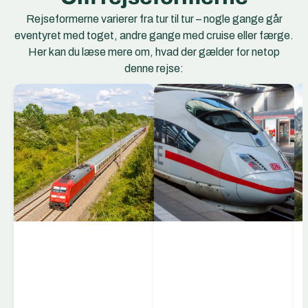
Rejseformerne varierer fra tur til tur – nogle gange går
eventyret med toget, andre gange med cruise eller færge.
Her kan du læse mere om, hvad der gælder for netop
denne rejse:
EC Togene
EuroCity (EC) er et
netværk af
internationale
hurtigtog, der forbinder
storbyer og regioner på
tværs af Europa. EC-
togene kører mellem
lande som Tyskland,
Schweiz, Østrig,
Italien, Tjekkiet, Polen,
Ungarn og flere andre,