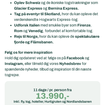
Oplev Schweiz
og de ikoniske togstrækninger som
Glacier Express
og
Bernina Express.
Tag på eventyr til Skotland,
hvor du kan opleve det
verdenskendte Hogwarts Express-tog.
Udforsk Italien
med smukke byer som
Firenze
,
Rom
og
Venedig
, forbundet af komfortable tog.
Rejs til Norge,
hvor du kan opleve de
spektakulære
fjorde og Flåmsbanen.
Følg os for mere inspiration
Hold dig opdateret ved at følge os på
Facebook
og
Instagram,
eller tilmeld dig vores
Nyhedsbrev
for
spændende nyheder, tilbud og inspiration til din næste
togrejse.
11 dage / pr. person fra
13.990,-
Inkl. fly, tog, hoteller, Hurtigruten og Nordlandsbanen