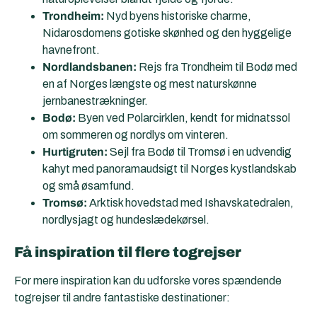
Trondheim:
Nyd byens historiske charme,
Nidarosdomens gotiske skønhed og den hyggelige
havnefront.
Nordlandsbanen:
Rejs fra Trondheim til Bodø med
en af Norges længste og mest naturskønne
jernbanestrækninger.
Bodø:
Byen ved Polarcirklen, kendt for midnatssol
om sommeren og nordlys om vinteren.
Hurtigruten:
Sejl fra Bodø til Tromsø i en udvendig
kahyt med panoramaudsigt til Norges kystlandskab
og små øsamfund.
Tromsø:
Arktisk hovedstad med Ishavskatedralen,
nordlysjagt og hundeslædekørsel.
Få inspiration til flere togrejser
For mere inspiration kan du udforske vores spændende
togrejser til andre fantastiske destinationer: