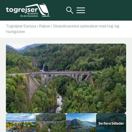
Togrejser Europa
/
Rejser
/
Skandinaviske oplevelser med tog og
Hurtigruten