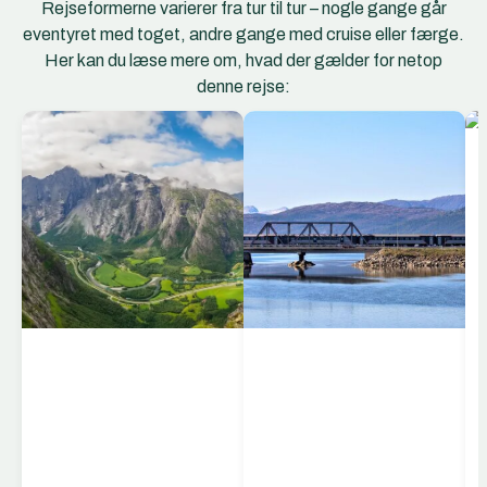
Rejseformerne varierer fra tur til tur – nogle gange går
eventyret med toget, andre gange med cruise eller færge.
Her kan du læse mere om, hvad der gælder for netop
denne rejse:
“Golden
Train” Bjorli –
Åndalsnes
Golden Train kører på
Raumabanen, en af
Europas mest
naturskønne
togstrækninger,
mellem Bjorli og
Åndalsnes i det
vestlige Norge. Toget
følger Romsdalen og