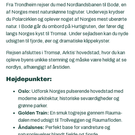
Fra Trondheim rejser du med Nordlandsbanen til Bodø, en
af Norges mest naturskønne togruter. Undervejs krydser
du Polarcirklen og oplever noget af Norges mest uberørte
natur. I Bodø går du ombord på Hurtigruten, der fører dig
langs Norges kyst til Tromsø. Under sejladsen kan du nyde
udsigten til fjorde, øer og dramatiske klippekyster.
Rejsen afsluttes i Tromsø, Arktis’ hovedstad, hvor du kan
opleve byens unikke stemning og måske være heldig at se
nordlys, afhængigt af årstiden.
Højdepunkter:
Oslo:
Udforsk Norges pulserende hovedstad med
moderne arkitektur, historiske seværdigheder og
grønne parker.
Golden Train:
En smuk togrejse gennem Rauma-
dalen med udsigt til Trollveggen og Raumafloden.
Åndalsnes:
Perfekt base for vandreture og
naturoplevelser blandt fjelde og fjorde.