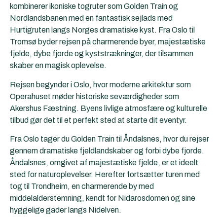
kombinerer ikoniske togruter som
Golden Train
og
Nordlandsbanen med en fantastisk sejlads med
Hurtigruten langs Norges dramatiske kyst. Fra Oslo til
Tromsø byder rejsen på charmerende byer, majestætiske
fjelde, dybe fjorde og kyststrækninger, der tilsammen
skaber en magisk oplevelse.
Rejsen begynder i Oslo, hvor moderne arkitektur som
Operahuset møder historiske seværdigheder som
Akershus Fæstning. Byens livlige atmosfære og kulturelle
tilbud gør det til et perfekt sted at starte dit eventyr.
Fra Oslo tager du Golden Train til Åndalsnes, hvor du rejser
gennem dramatiske fjeldlandskaber og forbi dybe fjorde.
Åndalsnes, omgivet af majestætiske fjelde, er et ideelt
sted for naturoplevelser. Herefter fortsætter turen med
tog til Trondheim, en charmerende by med
middelalderstemning, kendt for Nidarosdomen og sine
hyggelige gader langs Nidelven.