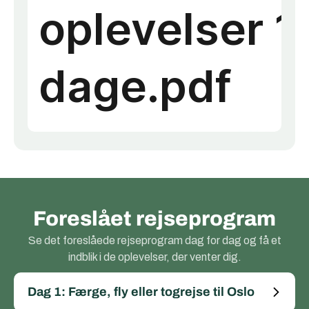
Foreslået rejseprogram
Se det foreslåede rejseprogram dag for dag og få et
indblik i de oplevelser, der venter dig.
Dag 1: Færge, fly eller togrejse til Oslo