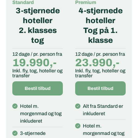
Standard
Premium
3-stjernede
4-stjernede
hoteller
hoteller
2. klasses
Tog på 1.
tog
klasse
12 dage / pr. person fra
12 dage / pr. person fra
19.990,-
23.990,-
Inkl. fly, tog, hoteller og
Inkl. fly, tog, hoteller og
transfer
transfer
Bestil tilbud
Bestil tilbud
Hotel m.
Alt fra Standard er
morgenmad og tog
inkluderet
inkluderet
Hotel m.
3-stjernede
morgenmad og tog