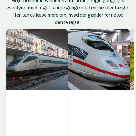
Rejseformerne varierer fra tur til tur – nogle gange går
eventyret med toget, andre gange med cruise eller færge.
Her kan du læse mere om, hvad der gælder for netop
denne rejse:
Comboios de
Portugal
Comboios de Portugal
(CP) er Portugals
nationale togselskab
og forbinder landets
største byer, regionale
centre og mindre
landsbyer. Med et
omfattende netværk af
højhastighedstog,
InterCity-forbindelser,
regionale og lokale tog