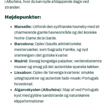
i Albufeira, hvor du kan nyde afslappende dage ved
stranden.
Højdepunkter:
Marseille:
Udforsk den sydfranske havneby med sit
charmerende gamle havneområde og det ikoniske
Notre-Dame de la Garde.
Barcelona:
Oplev Gaudís arkitektoniske
mesterværker, som Sagrada Família, og nyd
stemningen i det gotiske kvarter.
Madrid:
Besøg kongelige paladser, verdensberømte
museer og smag på det autentiske spanske køkken.
Lissabon:
Oplev de farverige kvarterer, smukke
udsigtspunkter og autentisk fado-musik i Portugals
hovedstad.
Algarvekysten (Albufeira):
Slap af ved Portugals
kyst med gyldne sandstrande og naturskønne
klippeformationer.