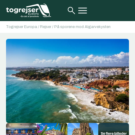
Togrejser Europa
/
Rejser
/
På sporene mod Algarvekysten