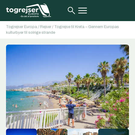
Togrejser Europa
/
Rejser
/
Togrejse til Kreta – Gennem Europas
kulturbyer til solrige strande