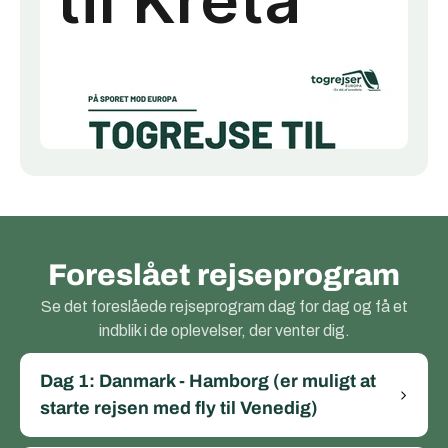
Foreslået rejseprogram
Se det foreslåede rejseprogram dag for dag og få et
indblik i de oplevelser, der venter dig.
Dag 1: Danmark - Hamborg (er muligt at
starte rejsen med fly til Venedig)