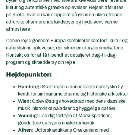
byder dig velkommen med sine antikke vidundere, levende
kultur og autentiske græske oplevelser. Rejsen afsluttes
på Kreta, hvor du kan slappe af på øens smukke strande,
udforske charmerende landsbyer og nyde øens varme
atmosfære.
Denne rejse gennem Europa kombinerer komfort, kultur og
naturskønne oplevelser, der sikrer en uforglemmelig ferie.
Kontakt os for at få tilsendt et detaljeret dag-til-dag-
program og skræddersy din rejse.
Højdepunkter:
Hamborg:
Start rejsen i denne livlige nordtyske by,
kendt for sin maritime charme og historiske arkitektur.
Wien:
Oplev Østrigs hovedstad med dens klassiske
musik, historiske paladser og hyggelige caféer.
Venedig:
Lad dig fortrylle af Markuspladsen,
gondolture og byens unikke romantik.
Athen:
Udforsk antikkens Grækenland med