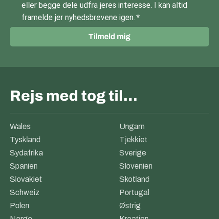
eller begge dele udfra jeres interesse. I kan altid
framelde jer nyhedsbrevene igen.
Tilmeld mig
Rejs med tog til…
Wales
Ungarn
Tyskland
Tjekkiet
Sydafrika
Sverige
Spanien
Slovenien
Slovakiet
Skotland
Schweiz
Portugal
Polen
Østrig
Norge
Kroatien