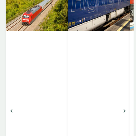
internationale
hurtigtog, der forbinder
storbyer og regioner på
tværs af Europa. EC-
togene kører mellem
lande som Tyskland,
Schweiz, Østrig,
Italien, Tjekkiet, Polen,
Ungarn og flere andre,
og er kendt for komfort,
pålidelighed og stærke
forbindelser mellem
centrale destinationer.
Komfort og faciliteter
Klasser: 1. klasse
(bredere sæder, mere
benplads, roligere
omgivelser […]