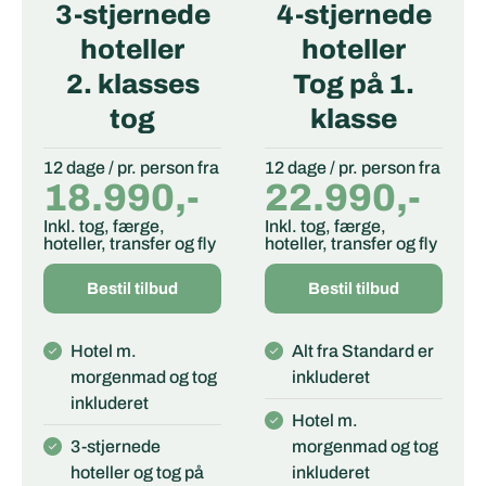
3-stjernede
4-stjernede
hoteller
hoteller
2. klasses
Tog på 1.
tog
klasse
12 dage / pr. person fra
12 dage / pr. person fra
18.990,-
22.990,-
Inkl. tog, færge,
Inkl. tog, færge,
hoteller, transfer og fly
hoteller, transfer og fly
Bestil tilbud
Bestil tilbud
Hotel m.
Alt fra Standard er
morgenmad og tog
inkluderet
inkluderet
Hotel m.
3-stjernede
morgenmad og tog
hoteller og tog på
inkluderet