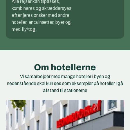
Alle rejser kan tilpasses,
kombineres og skræddersyes
efter jeres ønsker med andre
hoteller, antal nætter, byer og
med fly/tog.
Om hotellerne
Vi samarbejder med mange hoteller i byen og
nedenstående skal kun ses som eksempler på hoteller i gå
afstand til stationerne