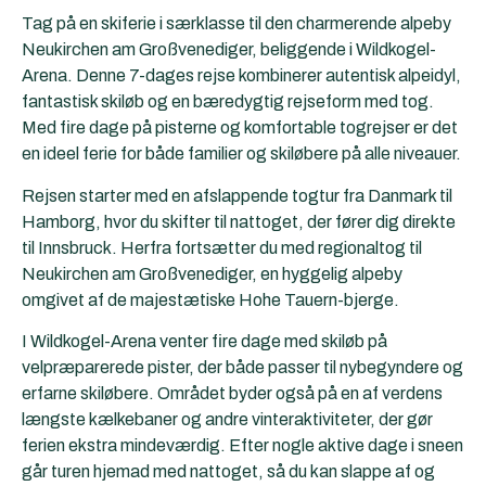
Tag på en skiferie i særklasse til den charmerende alpeby
Neukirchen am Großvenediger, beliggende i Wildkogel-
Arena. Denne 7-dages rejse kombinerer autentisk alpeidyl,
fantastisk skiløb og en bæredygtig rejseform med tog.
Med fire dage på pisterne og komfortable togrejser er det
en ideel ferie for både familier og skiløbere på alle niveauer.
Rejsen starter med en afslappende togtur fra Danmark til
Hamborg, hvor du skifter til nattoget, der fører dig direkte
til Innsbruck. Herfra fortsætter du med regionaltog til
Neukirchen am Großvenediger, en hyggelig alpeby
omgivet af de majestætiske Hohe Tauern-bjerge.
I Wildkogel-Arena venter fire dage med skiløb på
velpræparerede pister, der både passer til nybegyndere og
erfarne skiløbere. Området byder også på en af verdens
længste kælkebaner og andre vinteraktiviteter, der gør
ferien ekstra mindeværdig. Efter nogle aktive dage i sneen
går turen hjemad med nattoget, så du kan slappe af og