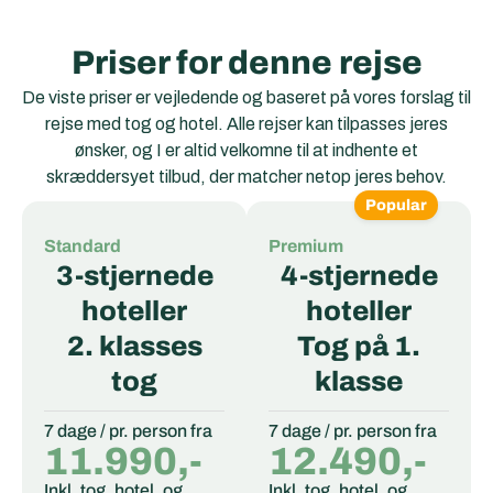
Priser for denne rejse
De viste priser er vejledende og baseret på vores forslag til
rejse med tog og hotel. Alle rejser kan tilpasses jeres
ønsker, og I er altid velkomne til at indhente et
skræddersyet tilbud, der matcher netop jeres behov.
Popular
Standard
Premium
3-stjernede
4-stjernede
hoteller
hoteller
2. klasses
Tog på 1.
tog
klasse
7 dage / pr. person fra
7 dage / pr. person fra
11.990,-
12.490,-
Inkl. tog, hotel, og
Inkl. tog, hotel, og