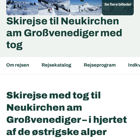
Skirejse til Neukirchen
am Großvenediger med
tog
Om rejsen
Rejsekatalog
Rejseprogram
Indkv
Skirejse med tog til
Neukirchen am
Großvenediger – i hjertet
af de østrigske alper