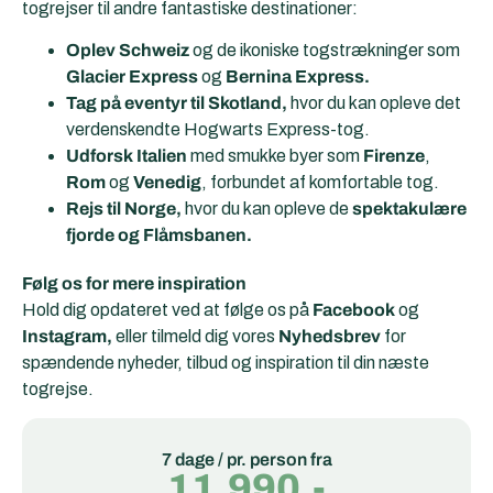
togrejser til andre fantastiske destinationer:
Oplev Schweiz
og de ikoniske togstrækninger som
Glacier Express
og
Bernina Express.
Tag på eventyr til Skotland,
hvor du kan opleve det
verdenskendte Hogwarts Express-tog.
Udforsk Italien
med smukke byer som
Firenze
,
Rom
og
Venedig
, forbundet af komfortable tog.
Rejs til Norge,
hvor du kan opleve de
spektakulære
fjorde og Flåmsbanen.
Følg os for mere inspiration
Hold dig opdateret ved at følge os på
Facebook
og
Instagram,
eller tilmeld dig vores
Nyhedsbrev
for
spændende nyheder, tilbud og inspiration til din næste
togrejse.
7 dage / pr. person fra
11.990,-