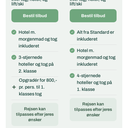
lift/ski
lift/ski
Bestil tilbud
Bestil tilbud
Hotel m.
Alt fra Standard er
morgenmad og tog
inkluderet
inkluderet
Hotel m.
3-stjernede
morgenmad og tog
hoteller og tog på
inkluderet
2. klasse
4-stjernede
Opgradér for 800,-
hoteller og tog på
pr. pers. til 1.
1. klasse
klasses tog
Rejsen kan
Rejsen kan
tilpasses efter jeres
tilpasses efter jeres
ønsker
ønsker