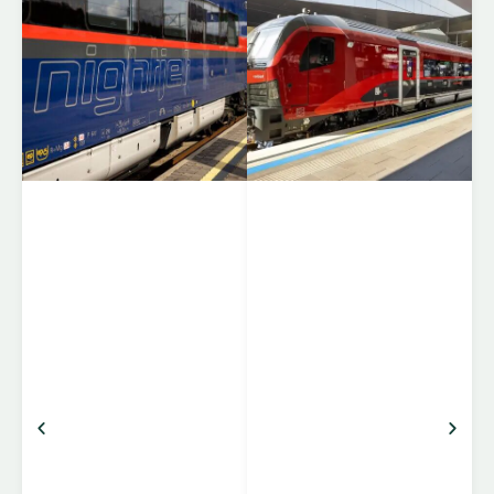
ÖBB
Sovevognene I den nye
Nightjet generation har
alle sovekupeer eget
toilet og Deluxe
kupeerne har egen
bruser, så slut med at
rode rundt efter pladser
på Deluxe kupeer for at
få eget toilet. De er
mere rummelige og
bagageplads er nu
indtænkt i hele
rejseoplevelsen. Alle
senge har mulighed for
strøm opladning af
telefon og […]