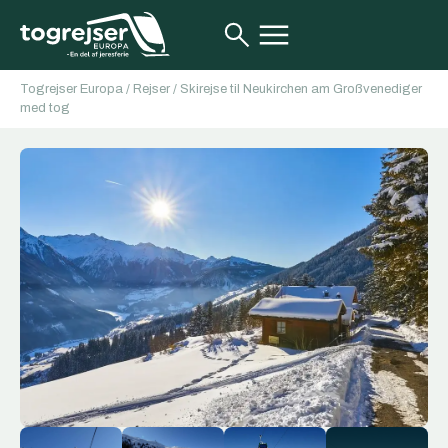
Togrejser Europa
/
Rejser
/
Skirejse til Neukirchen am Großvenediger
med tog