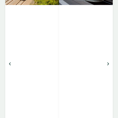
tværs af Europa. EC-
togene kører mellem
lande som Tyskland,
Schweiz, Østrig,
Italien, Tjekkiet, Polen,
Ungarn og flere andre,
og er kendt for komfort,
pålidelighed og stærke
forbindelser mellem
centrale destinationer.
Komfort og faciliteter
Klasser: 1. klasse
(bredere sæder, mere
benplads, roligere
omgivelser […]