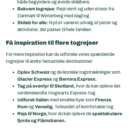
både begyndere og øvede skiløbere.
Bekvem togrejse:
Rejs nemt og uden stress fra
Danmark til Winterberg med dagtog.
Skiløb for alle:
Nyd et varieret udvalg af pister og
aktiviteter, der passer til hele familien.
Få inspiration til flere togrejser
For mere inspiration kan du udforske vores spændende
togrejser til andre fantastiske destinationer:
Oplev Schweiz
og de ikoniske togstrækninger som
Glacier Express
og
Bernina Express.
Tag på eventyr til Skotland,
hvor du kan opleve det
verdenskendte Hogwarts Express-tog.
Udforsk Italien
med smukke byer som
Firenze
,
Rom
og
Venedig
, forbundet af komfortable tog.
Rejs til Norge,
hvor du kan opleve de
spektakulære
fjorde og Flåmsbanen.