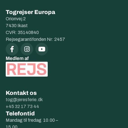
Togrejser Europa
Orionvej 2
7430 Ikast
CVR: 35140840
Rejsegarantifonden Nr: 2457
Medlem af
Kontakt os
tog@jeresferie.dk
+45 32 17 73 44
Telefontid
Mandag til fredag 10.00 –
15.00