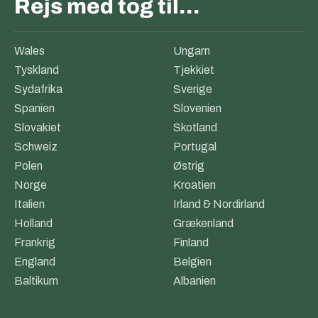
Rejs med tog til…
Wales
Ungarn
Tyskland
Tjekkiet
Sydafrika
Sverige
Spanien
Slovenien
Slovakiet
Skotland
Schweiz
Portugal
Polen
Østrig
Norge
Kroatien
Italien
Irland & Nordirland
Holland
Grækenland
Frankrig
Finland
England
Belgien
Baltikum
Albanien