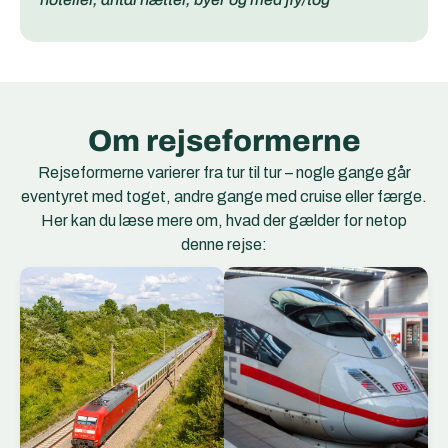
Om rejseformerne
Rejseformerne varierer fra tur til tur – nogle gange går
eventyret med toget, andre gange med cruise eller færge.
Her kan du læse mere om, hvad der gælder for netop
denne rejse:
EC Togene
EuroCity (EC) er et
netværk af
internationale
hurtigtog, der forbinder
storbyer og regioner på