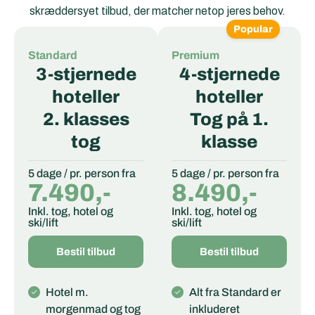
skræddersyet tilbud, der matcher netop jeres behov.
Popular
Standard
Premium
3-stjernede
4-stjernede
hoteller
hoteller
2. klasses
Tog på 1.
tog
klasse
5 dage / pr. person fra
5 dage / pr. person fra
7.490,-
8.490,-
Inkl. tog, hotel og
Inkl. tog, hotel og
ski/lift
ski/lift
Bestil tilbud
Bestil tilbud
Hotel m.
Alt fra Standard er
morgenmad og tog
inkluderet