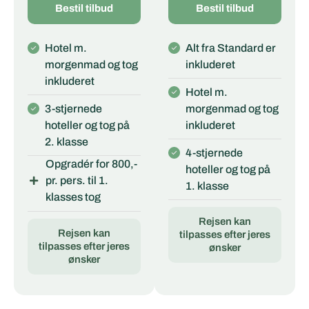
Bestil tilbud
Bestil tilbud
Hotel m.
Alt fra Standard er
morgenmad og tog
inkluderet
inkluderet
Hotel m.
3-stjernede
morgenmad og tog
hoteller og tog på
inkluderet
2. klasse
4-stjernede
Opgradér for 800,-
hoteller og tog på
pr. pers. til 1.
1. klasse
klasses tog
Rejsen kan
Rejsen kan
tilpasses efter jeres
tilpasses efter jeres
ønsker
ønsker