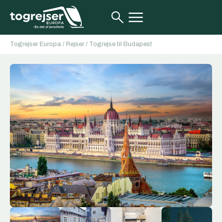
Togrejser Europa
/
Rejser
/
Togrejse til Budapest