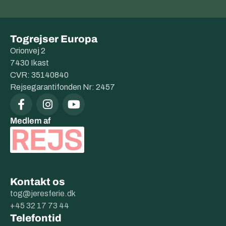
Togrejser Europa
Orionvej 2
7430 Ikast
CVR: 35140840
Rejsegarantifonden Nr: 2457
Medlem af
Kontakt os
tog@jeresferie.dk
+45 32 17 73 44
Telefontid