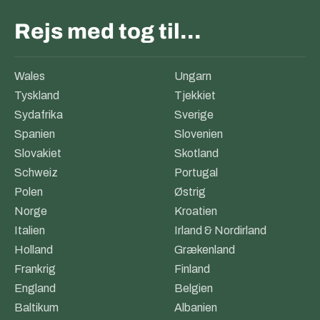
Rejs med tog til…
Wales
Ungarn
Tyskland
Tjekkiet
Sydafrika
Sverige
Spanien
Slovenien
Slovakiet
Skotland
Schweiz
Portugal
Polen
Østrig
Norge
Kroatien
Italien
Irland & Nordirland
Holland
Grækenland
Frankrig
Finland
England
Belgien
Baltikum
Albanien