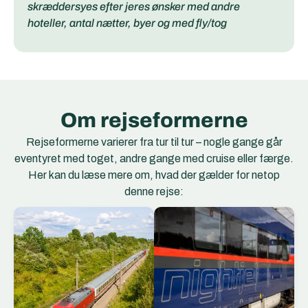
skræddersyes efter jeres ønsker med andre
hoteller, antal nætter, byer og med fly/tog
Om rejseformerne
Rejseformerne varierer fra tur til tur – nogle gange går
eventyret med toget, andre gange med cruise eller færge.
Her kan du læse mere om, hvad der gælder for netop
denne rejse:
EC Togene
EuroCity (EC) er et
netværk af
internationale
hurtigtog, der forbinder