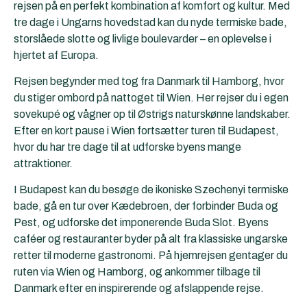
rejsen på en perfekt kombination af komfort og kultur. Med
tre dage i Ungarns hovedstad kan du nyde termiske bade,
storslåede slotte og livlige boulevarder – en oplevelse i
hjertet af Europa.
Rejsen begynder med tog fra Danmark til Hamborg, hvor
du stiger ombord på nattoget til Wien. Her rejser du i egen
sovekupé og vågner op til Østrigs naturskønne landskaber.
Efter en kort pause i Wien fortsætter turen til Budapest,
hvor du har tre dage til at udforske byens mange
attraktioner.
I Budapest kan du besøge de ikoniske Szechenyi termiske
bade, gå en tur over Kædebroen, der forbinder Buda og
Pest, og udforske det imponerende Buda Slot. Byens
caféer og restauranter byder på alt fra klassiske ungarske
retter til moderne gastronomi. På hjemrejsen gentager du
ruten via Wien og Hamborg, og ankommer tilbage til
Danmark efter en inspirerende og afslappende rejse.