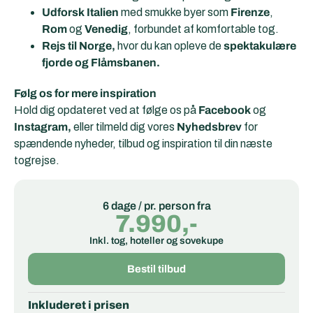
Udforsk Italien
med smukke byer som
Firenze
,
Rom
og
Venedig
, forbundet af komfortable tog.
Rejs til Norge,
hvor du kan opleve de
spektakulære
fjorde og Flåmsbanen.
Følg os for mere inspiration
Hold dig opdateret ved at følge os på
Facebook
og
Instagram,
eller tilmeld dig vores
Nyhedsbrev
for
spændende nyheder, tilbud og inspiration til din næste
togrejse.
6 dage / pr. person fra
7.990,-
Inkl. tog, hoteller og sovekupe
Bestil tilbud
Inkluderet i prisen