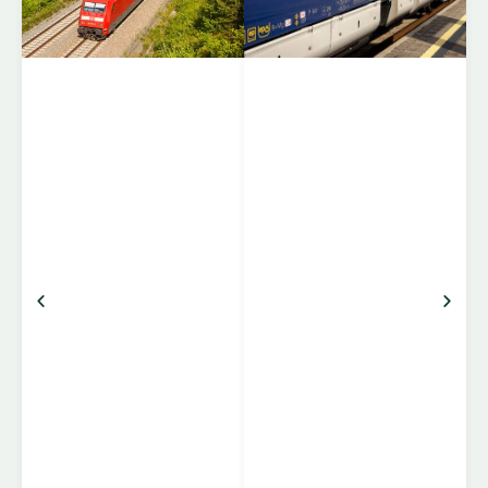
storbyer og regioner på
tværs af Europa. EC-
togene kører mellem
lande som Tyskland,
Schweiz, Østrig,
Italien, Tjekkiet, Polen,
Ungarn og flere andre,
og er kendt for komfort,
pålidelighed og stærke
forbindelser mellem
centrale destinationer.
Komfort og faciliteter
Klasser: 1. klasse
(bredere sæder, mere
benplads, roligere
omgivelser […]