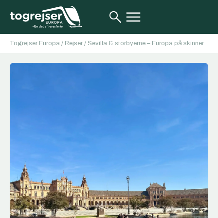
Togrejser Europa
/
Rejser
/
Sevilla & storbyerne – Europa på skinner