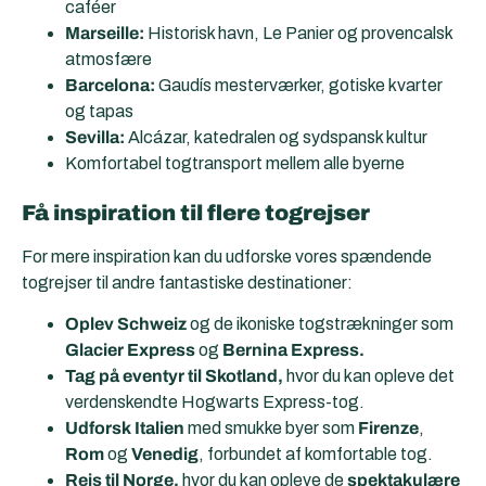
caféer
Marseille:
Historisk havn, Le Panier og provencalsk
atmosfære
Barcelona:
Gaudís mesterværker, gotiske kvarter
og tapas
Sevilla:
Alcázar, katedralen og sydspansk kultur
Komfortabel togtransport mellem alle byerne
Få inspiration til flere togrejser
For mere inspiration kan du udforske vores spændende
togrejser til andre fantastiske destinationer:
Oplev Schweiz
og de ikoniske togstrækninger som
Glacier Express
og
Bernina Express.
Tag på eventyr til Skotland,
hvor du kan opleve det
verdenskendte Hogwarts Express-tog.
Udforsk Italien
med smukke byer som
Firenze
,
Rom
og
Venedig
, forbundet af komfortable tog.
Rejs til Norge,
hvor du kan opleve de
spektakulære