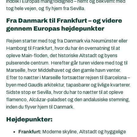
indblik i Europas mangfoldighed – nemt og bekvemt med
tog hele vejen, og fly hjem fra Sevilla.
Fra Danmark til Frankfurt – og videre
gennem Europas højdepunkter
Rejsen starter med tog fra Danmark via Neumünster eller
Hamborg til Frankfurt, hvor du har én overnatning til at
opleve Main-floden, det historiske Altstadt og byens
pulserende centrum. Herefter går turen videre med tog til
Marseille, hvor Middelhavet og den gamle havn venter.
Efter to nætter i Marseille fortsætter rejsen til Barcelona –
byen med Gaudís arkitektur, tapasbarer og livlige kvarterer.
Sidste stop er Sevilla, hvor du har to nætter til at opleve
flamenco, Alcázar-paladset og den andalusiske stemning,
inden du flyver hjem til Danmark.
Højdepunkter:
Frankfurt:
Moderne skyline, Altstadt og hyggelige