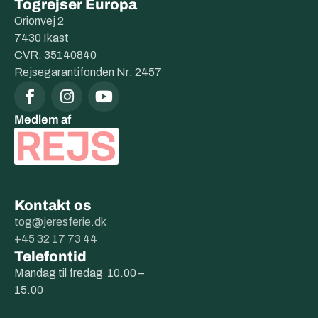
Togrejser Europa
Orionvej 2
7430 Ikast
CVR: 35140840
Rejsegarantifonden Nr: 2457
Medlem af
Kontakt os
tog@jeresferie.dk
+45 32 17 73 44
Telefontid
Mandag til fredag 10.00 –
15.00