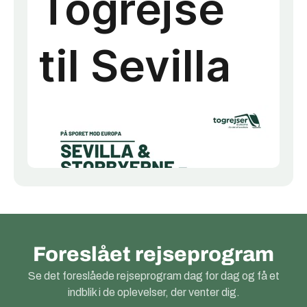
Foreslået rejseprogram
Se det foreslåede rejseprogram dag for dag og få et
indblik i de oplevelser, der venter dig.