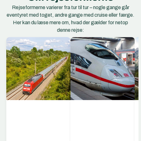
Rejseformerne varierer fra tur til tur – nogle gange går
eventyret med toget, andre gange med cruise eller færge.
Her kan du læse mere om, hvad der gælder for netop
denne rejse:
EC Togene
EuroCity (EC) er et
netværk af
internationale
hurtigtog, der forbinder
storbyer og regioner på
tværs af Europa. EC-
togene kører mellem
lande som Tyskland,
Schweiz, Østrig,
Italien, Tjekkiet, Polen,
Ungarn og flere andre,