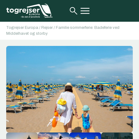
Togrejser Europa
/
Rejser
/
Familie sommerferie: Badeferie ved
Middelhavet og storby