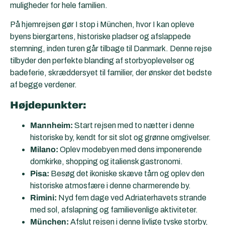
muligheder for hele familien.
På hjemrejsen gør I stop i München, hvor I kan opleve
byens biergartens, historiske pladser og afslappede
stemning, inden turen går tilbage til Danmark. Denne rejse
tilbyder den perfekte blanding af storbyoplevelser og
badeferie, skræddersyet til familier, der ønsker det bedste
af begge verdener.
Højdepunkter:
Mannheim:
Start rejsen med to nætter i denne
historiske by, kendt for sit slot og grønne omgivelser.
Milano:
Oplev modebyen med dens imponerende
domkirke, shopping og italiensk gastronomi.
Pisa:
Besøg det ikoniske skæve tårn og oplev den
historiske atmosfære i denne charmerende by.
Rimini:
Nyd fem dage ved Adriaterhavets strande
med sol, afslapning og familievenlige aktiviteter.
München:
Afslut rejsen i denne livlige tyske storby,