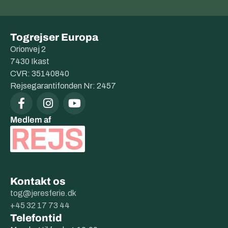
Togrejser Europa
Orionvej 2
7430 Ikast
CVR: 35140840
Rejsegarantifonden Nr: 2457
Medlem af
Kontakt os
tog@jeresferie.dk
+45 32 17 73 44
Telefontid