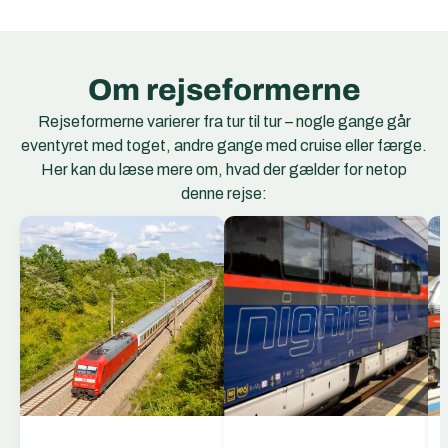
Om rejseformerne
Rejseformerne varierer fra tur til tur – nogle gange går
eventyret med toget, andre gange med cruise eller færge.
Her kan du læse mere om, hvad der gælder for netop
denne rejse:
EC Togene
EuroCity (EC) er et
netværk af
internationale
hurtigtog, der forbinder
storbyer og regioner på
tværs af Europa. EC-
togene kører mellem