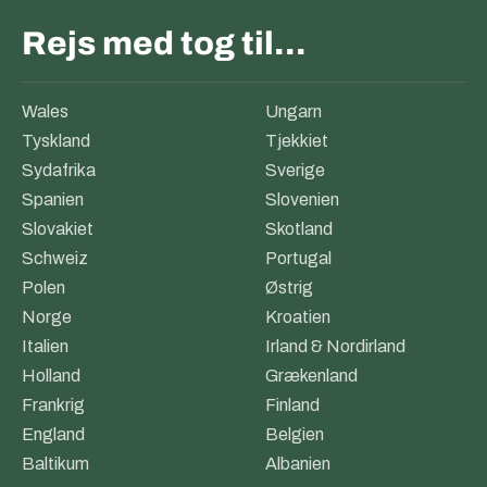
Rejs med tog til…
Wales
Ungarn
Tyskland
Tjekkiet
Sydafrika
Sverige
Spanien
Slovenien
Slovakiet
Skotland
Schweiz
Portugal
Polen
Østrig
Norge
Kroatien
Italien
Irland & Nordirland
Holland
Grækenland
Frankrig
Finland
England
Belgien
Baltikum
Albanien