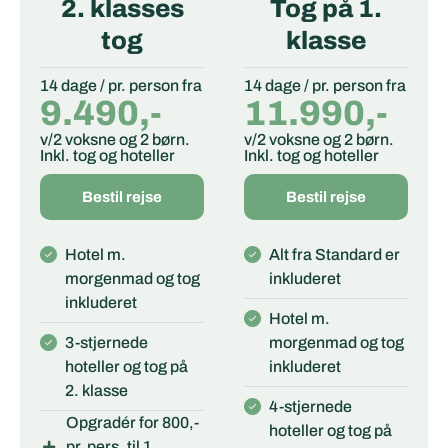
2. klasses
Tog på 1.
tog
klasse
14 dage / pr. person fra
14 dage / pr. person fra
9.490,-
11.990,-
v/2 voksne og 2 børn.
v/2 voksne og 2 børn.
Inkl. tog og hoteller
Inkl. tog og hoteller
Bestil rejse
Bestil rejse
Hotel m.
Alt fra Standard er
morgenmad og tog
inkluderet
inkluderet
Hotel m.
3-stjernede
morgenmad og tog
hoteller og tog på
inkluderet
2. klasse
4-stjernede
Opgradér for 800,-
hoteller og tog på
pr. pers. til 1.