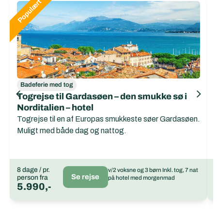
Badeferie med tog
Togrejse til Gardasøen – den smukke sø i
Norditalien – hotel
Togrejse til en af Europas smukkeste søer Gardasøen.
Muligt med både dag og nattog.
8 dage / pr.
v/2 voksne og 3 børn Inkl. tog, 7 nat
Se rejse
person fra
på hotel med morgenmad
5.990,-