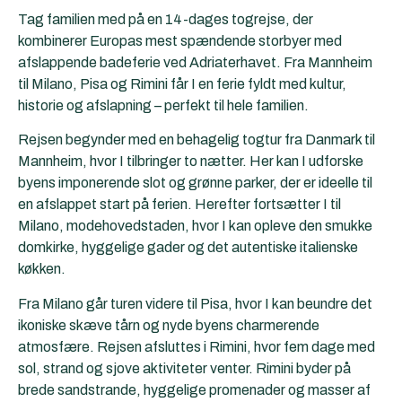
Tag familien med på en 14-dages togrejse, der
kombinerer Europas mest spændende storbyer med
afslappende badeferie ved Adriaterhavet. Fra Mannheim
til Milano, Pisa og Rimini får I en ferie fyldt med kultur,
historie og afslapning – perfekt til hele familien.
Rejsen begynder med en behagelig togtur fra Danmark til
Mannheim, hvor I tilbringer to nætter. Her kan I udforske
byens imponerende slot og grønne parker, der er ideelle til
en afslappet start på ferien. Herefter fortsætter I til
Milano, modehovedstaden, hvor I kan opleve den smukke
domkirke, hyggelige gader og det autentiske italienske
køkken.
Fra Milano går turen videre til Pisa, hvor I kan beundre det
ikoniske skæve tårn og nyde byens charmerende
atmosfære. Rejsen afsluttes i Rimini, hvor fem dage med
sol, strand og sjove aktiviteter venter. Rimini byder på
brede sandstrande, hyggelige promenader og masser af