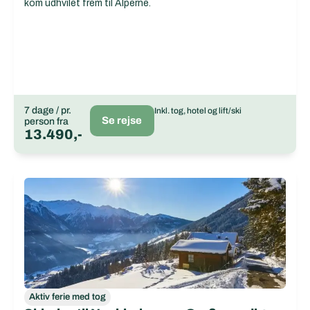
kom udhvilet frem til Alperne.
7 dage / pr.
Inkl. tog, hotel og lift/ski
Se rejse
person fra
13.490,-
Aktiv ferie med tog