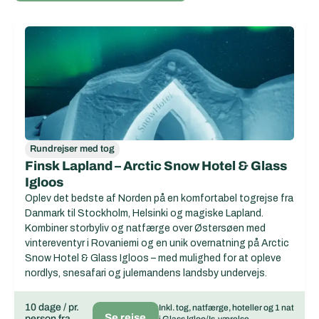
Rundrejser med tog
Finsk Lapland – Arctic Snow Hotel & Glass
Igloos
Oplev det bedste af Norden på en komfortabel togrejse fra
Danmark til Stockholm, Helsinki og magiske Lapland.
Kombiner storbyliv og natfærge over Østersøen med
vintereventyr i Rovaniemi og en unik overnatning på Arctic
Snow Hotel & Glass Igloos – med mulighed for at opleve
nordlys, snesafari og julemandens landsby undervejs.
10 dage / pr.
Inkl. tog, natfærge, hoteller og 1 nat
Se rejse
person fra