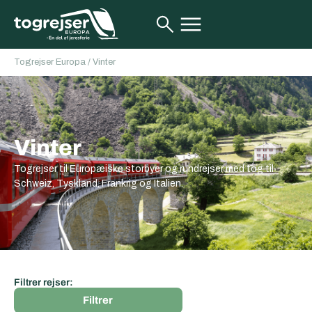
Togrejser Europa
/
Vinter
Vinter
Togrejser til Europæiske storbyer og rundrejser med tog til
Schweiz, Tyskland, Frankrig og Italien.
Filtrer rejser:
Filtrer