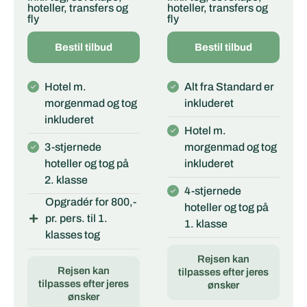
hoteller, transfers og
hoteller, transfers og
fly
fly
Bestil tilbud
Bestil tilbud
Hotel m.
Alt fra Standard er
morgenmad og tog
inkluderet
inkluderet
Hotel m.
3-stjernede
morgenmad og tog
hoteller og tog på
inkluderet
2. klasse
4-stjernede
Opgradér for 800,-
hoteller og tog på
pr. pers. til 1.
1. klasse
klasses tog
Rejsen kan
Rejsen kan
tilpasses efter jeres
tilpasses efter jeres
ønsker
ønsker