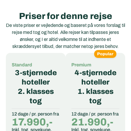
Priser for denne rejse
De viste priser er vejledende og baseret på vores forslag til
rejse med tog og hotel. Alle rejser kan tilpasses jeres
ønsker, og I er altid velkomne til at indhente et
skræddersyet tilbud, der matcher netop jeres behov.
Popular
Standard
Premium
3-stjernede
4-stjernede
hoteller
hoteller
2. klasses
1. klasses
tog
tog
12 dage / pr. person fra
12 dage / pr. person fra
17.990,-
21.990,-
Inkl. tog, sovekupe,
Inkl. tog, sovekupe,