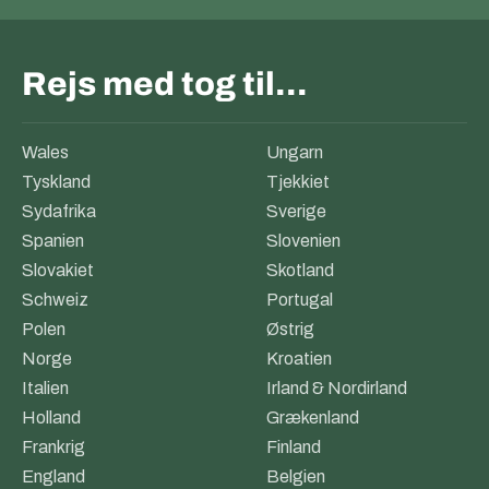
Rejs med tog til…
Wales
Ungarn
Tyskland
Tjekkiet
Sydafrika
Sverige
Spanien
Slovenien
Slovakiet
Skotland
Schweiz
Portugal
Polen
Østrig
Norge
Kroatien
Italien
Irland & Nordirland
Holland
Grækenland
Frankrig
Finland
England
Belgien