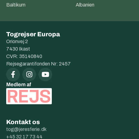
Baltikum
Albanien
Togrejser Europa
Orionvej 2
7430 Ikast
CVR: 35140840
Rejsegarantifonden Nr: 2457
Medlem af
Kontakt os
tog@jeresferie.dk
+45 32 17 73 44