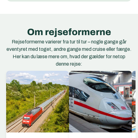
Om rejseformerne
Rejseformerne varierer fra tur til tur – nogle gange går
eventyret med toget, andre gange med cruise eller færge.
Her kan du læse mere om, hvad der gælder for netop
denne rejse:
EC Togene
EuroCity (EC) er et
netværk af
internationale
hurtigtog, der forbinder
storbyer og regioner på
tværs af Europa. EC-
togene kører mellem