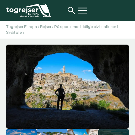
Togrejser Europa
/
Rejser
/
På sporet mod tidlige civilisationer I
Syditalien