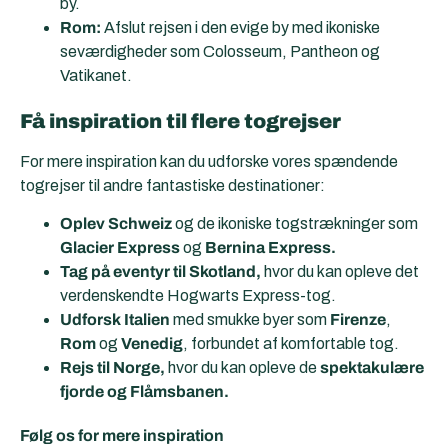
by.
Rom:
Afslut rejsen i den evige by med ikoniske
seværdigheder som Colosseum, Pantheon og
Vatikanet.
Få inspiration til flere togrejser
For mere inspiration kan du udforske vores spændende
togrejser til andre fantastiske destinationer:
Oplev Schweiz
og de ikoniske togstrækninger som
Glacier Express
og
Bernina Express.
Tag på eventyr til Skotland,
hvor du kan opleve det
verdenskendte Hogwarts Express-tog.
Udforsk Italien
med smukke byer som
Firenze
,
Rom
og
Venedig
, forbundet af komfortable tog.
Rejs til Norge,
hvor du kan opleve de
spektakulære
fjorde og Flåmsbanen.
Følg os for mere inspiration