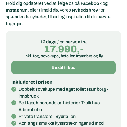
Hold dig opdateret ved at følge os på
Facebook
og
Instagram,
eller tilmeld dig vores
Nyhedsbrev
for
spændende nyheder, tilbud og inspiration til din næste
togrejse.
12 dage / pr. person fra
17.990,-
Inkl. tog, sovekupe, hoteller, transfers og fly
Bestil tilbud
Inkluderet i prisen
Dobbelt sovekupe med eget toilet Hamborg -
Innsbruck
Bo I faschinerende og historisk Trulli hus I
Alberobello
Private transfers I Syditalien
Kør langs smukke kyststrækninger ud mod