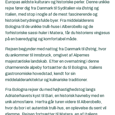
Europas ældste kulturarv og historiske perler. Denne unikke
rejse fører dig fra Danmark til Syditalien via Østrig og
Italien, med stop i nogle af de mest fascinerende og
historisk betydningsfulde byer. Fra middelalderens
Bologna til de unikke trulli-huse i Alberobello og de
forhistoriske sassi-huler i Matera, får du historiens vingesus
på en bæredygtig og komfortabel måde.
Rejsen begynder med nattog fra Danmark til Østrig, hvor
du ankommer til Innsbruck, omgivet af Alpernes
majestætiske landskab. Efter en overnatning i denne
charmerende alpeby fortsætter du til Bologna, Italiens
gastronomiske hovedstad, kendt for sin
middelalderarkitektur og kulinariske traditioner.
Fra Bologna rejser du med højhastighedstog langs
Adriaterhavets kyst til Bari, en historisk havneby med en
unik atmosfære. Herfra går turen videre til Alberobello,
hvor du bor i et autentisk trulli-hus, en oplevelse du sent vil
glemme. Rejsen fortsætter til Matera, en af Italiens