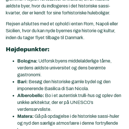
ældste byer, hvor du indlogeres i det historiske sassi-
kvarter, der er kendt for sine forhistoriske huleboliger.
Rejsen afsluttes med et ophold i enten Rom, Napoli eller
Sicilien, hvor du kan nyde byernes rige historie og kultur,
inden du tager flyet tilbage til Danmark.
Højdepunkter:
Bologna:
Udforsk byens middelalderlige tårne,
verdens ældste universitet og dens berømte
gastronomi.
Bari:
Besøg den historiske gamle bydel og den
imponerende Basilica di San Nicola.
Alberobello:
Bo i et autentisk trulli-hus og oplev den
unikke arkitektur, der er på UNESCO’s
verdensarvsliste.
Matera:
Gå på opdagelse i de historiske sassi-huler
og nyd den særlige atmosfære i denne fortryllende