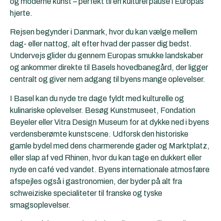
og moderne kunst – perfekt til en kulturel pause i Europas
hjerte.
Rejsen begynder i Danmark, hvor du kan vælge mellem
dag- eller nattog, alt efter hvad der passer dig bedst.
Undervejs glider du gennem Europas smukke landskaber
og ankommer direkte til Basels hovedbanegård, der ligger
centralt og giver nem adgang til byens mange oplevelser.
I Basel kan du nyde tre dage fyldt med kulturelle og
kulinariske oplevelser. Besøg Kunstmuseet, Fondation
Beyeler eller Vitra Design Museum for at dykke ned i byens
verdensberømte kunstscene. Udforsk den historiske
gamle bydel med dens charmerende gader og Marktplatz,
eller slap af ved Rhinen, hvor du kan tage en dukkert eller
nyde en café ved vandet. Byens internationale atmosfære
afspejles også i gastronomien, der byder på alt fra
schweiziske specialiteter til franske og tyske
smagsoplevelser.