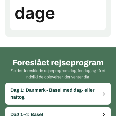
Foreslået rejseprogram
Se det foreslåede rejseprogram dag for dag og få et
indblik i de oplevelser, der venter dig.
Dag 1: Danmark - Basel med dag- eller
nattog
Dag 1-4: Basel