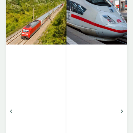
EuroCity (EC) er et
netværk af
internationale
hurtigtog, der forbinder
storbyer og regioner på
tværs af Europa. EC-
togene kører mellem
lande som Tyskland,
Schweiz, Østrig,
Italien, Tjekkiet, Polen,
Ungarn og flere andre,
og er kendt for komfort,
pålidelighed og stærke
forbindelser mellem
centrale destinationer.
Komfort og faciliteter
Klasser: 1. klasse
(bredere sæder, mere