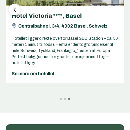
ibis Styles Basel city ***, Basel
Grosspeterstrasse 44, 4052 Basel, Schweiz
Basel SBB Station ligger ca. 800 meter fra hotellet (ca.
10 minutters gang eller 2–3 minutter med sporvogn/bus).
Herfra er der togforbindelser til hele Schweiz, Tyskland,
Frankrig og resten af Europa. Kort og nem gåafstand
til/fra Basel SBB –...
Se mere om hotellet