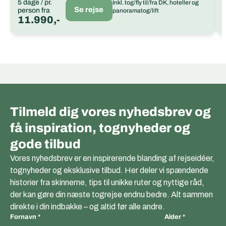
5 dage / pr.
Inkl. tog/fly til/fra DK, hoteller og
Se rejse
person fra
panoramatog/lift
11.990,-
Tilmeld dig vores nyhedsbrev og
få inspiration, tognyheder og
gode tilbud
Vores nyhedsbrev er en inspirerende blanding af rejseidéer,
tognyheder og eksklusive tilbud. Her deler vi spændende
historier fra skinnerne, tips til unikke ruter og nyttige råd,
der kan gøre din næste togrejse endnu bedre. Alt sammen
direkte i din indbakke – og altid før alle andre.
Fornavn
Alder