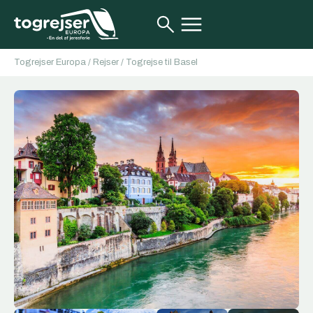
Togrejser Europa
/
Rejser
/
Togrejse til Basel