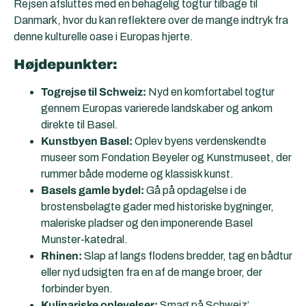
Rejsen afsluttes med en behagelig togtur tilbage til
Danmark, hvor du kan reflektere over de mange indtryk fra
denne kulturelle oase i Europas hjerte.
Højdepunkter:
Togrejse til Schweiz:
Nyd en komfortabel togtur
gennem Europas varierede landskaber og ankom
direkte til Basel.
Kunstbyen Basel:
Oplev byens verdenskendte
museer som Fondation Beyeler og Kunstmuseet, der
rummer både moderne og klassisk kunst.
Basels gamle bydel:
Gå på opdagelse i de
brostensbelagte gader med historiske bygninger,
maleriske pladser og den imponerende Basel
Munster-katedral.
Rhinen:
Slap af langs flodens bredder, tag en bådtur
eller nyd udsigten fra en af de mange broer, der
forbinder byen.
Kulinariske oplevelser:
Smag på Schweiz’