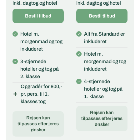
Inkl. dagtog og hotel
Inkl. dagtog og hotel
Bestil tilbud
Bestil tilbud
Hotel m.
Alt fra Standard er
morgenmad og tog
inkluderet
inkluderet
Hotel m.
3-stjernede
morgenmad og tog
hoteller og tog på
inkluderet
2. klasse
4-stjernede
Opgradér for 800,-
hoteller og tog på
pr. pers. til 1.
1. klasse
klasses tog
Rejsen kan
Rejsen kan
tilpasses efter jeres
tilpasses efter jeres
ønsker
ønsker