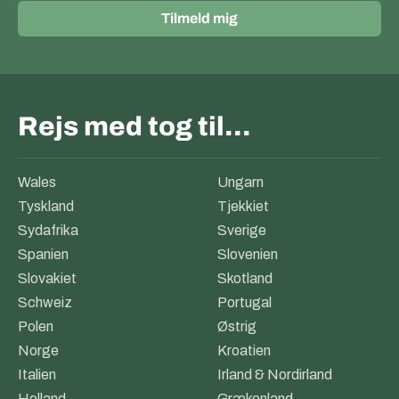
Tilmeld mig
Rejs med tog til…
Wales
Ungarn
Tyskland
Tjekkiet
Sydafrika
Sverige
Spanien
Slovenien
Slovakiet
Skotland
Schweiz
Portugal
Polen
Østrig
Norge
Kroatien
Italien
Irland & Nordirland
Holland
Grækenland