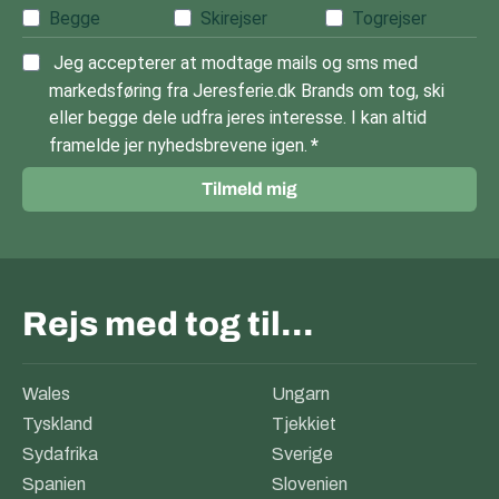
Begge
Skirejser
Togrejser
Jeg accepterer at modtage mails og sms med
markedsføring fra Jeresferie.dk Brands om tog, ski
eller begge dele udfra jeres interesse. I kan altid
framelde jer nyhedsbrevene igen.
Tilmeld mig
Rejs med tog til…
Wales
Ungarn
Tyskland
Tjekkiet
Sydafrika
Sverige
Spanien
Slovenien