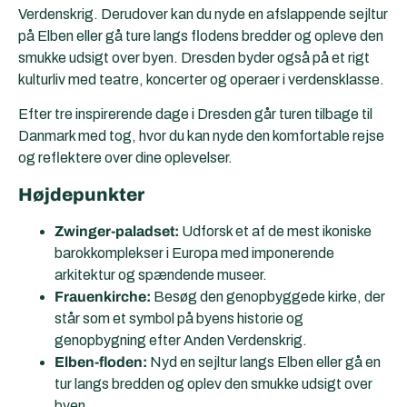
Verdenskrig. Derudover kan du nyde en afslappende sejltur
på Elben eller gå ture langs flodens bredder og opleve den
smukke udsigt over byen. Dresden byder også på et rigt
kulturliv med teatre, koncerter og operaer i verdensklasse.
Efter tre inspirerende dage i Dresden går turen tilbage til
Danmark med tog, hvor du kan nyde den komfortable rejse
og reflektere over dine oplevelser.
Højdepunkter
Zwinger-paladset:
Udforsk et af de mest ikoniske
barokkomplekser i Europa med imponerende
arkitektur og spændende museer.
Frauenkirche:
Besøg den genopbyggede kirke, der
står som et symbol på byens historie og
genopbygning efter Anden Verdenskrig.
Elben-floden:
Nyd en sejltur langs Elben eller gå en
tur langs bredden og oplev den smukke udsigt over
byen.