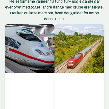
Rejseformerne varierer fra tur til tur – nogle gange går
eventyret med toget, andre gange med cruise eller færge.
Her kan du læse mere om, hvad der gælder for netop
denne rejse:
ICE Togene
ICE (InterCity Express)
er Deutsche Bahns
flagskib og Tysklands
hurtigste og mest
moderne tog. ICE-
togene forbinder de
største tyske byer som
Berlin, Frankfurt,
München, Hamburg og
Köln – og kører
desuden på
internationale ruter til