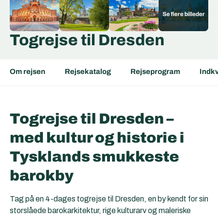
Togrejse til Dresden
Om rejsen
Rejsekatalog
Rejseprogram
Indkv
Togrejse til Dresden –
med kultur og historie i
Tysklands smukkeste
barokby
Tag på en 4-dages togrejse til
Dresden
, en by kendt for sin
storslåede barokarkitektur, rige kulturarv og maleriske