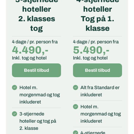
hoteller
hoteller
2. klasses
Tog på 1.
tog
klasse
4 dage / pr. person fra
4 dage / pr. person fra
4.490,-
5.490,-
Inkl. tog og hotel
Inkl. tog og hotel
Bestil tilbud
Bestil tilbud
Hotel m.
Alt fra Standard er
morgenmad og tog
inkluderet
inkluderet
Hotel m.
3-stjernede
morgenmad og tog
hoteller og tog på
inkluderet
2. klasse
4-stjernede