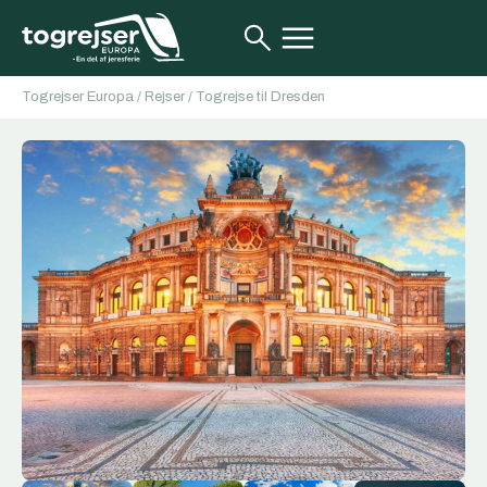
Togrejser Europa
/
Rejser
/
Togrejse til Dresden