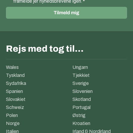
framelde jer nyhedsbrevene igen.
Tilmeld mig
Rejs med tog til…
Wales
Ungarn
Tyskland
Tjekkiet
Sydafrika
Sverige
Spanien
Slovenien
Slovakiet
Skotland
Schweiz
Portugal
Polen
Østrig
Norge
Kroatien
Italien
Irland & Nordirland