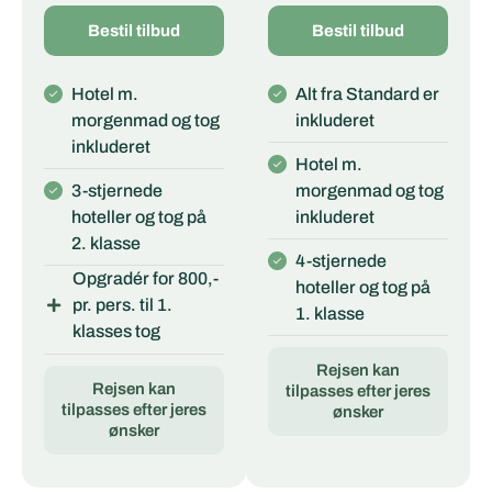
Bestil tilbud
Bestil tilbud
Hotel m.
Alt fra Standard er
morgenmad og tog
inkluderet
inkluderet
Hotel m.
3-stjernede
morgenmad og tog
hoteller og tog på
inkluderet
2. klasse
4-stjernede
Opgradér for 800,-
hoteller og tog på
pr. pers. til 1.
1. klasse
klasses tog
Rejsen kan
Rejsen kan
tilpasses efter jeres
tilpasses efter jeres
ønsker
ønsker