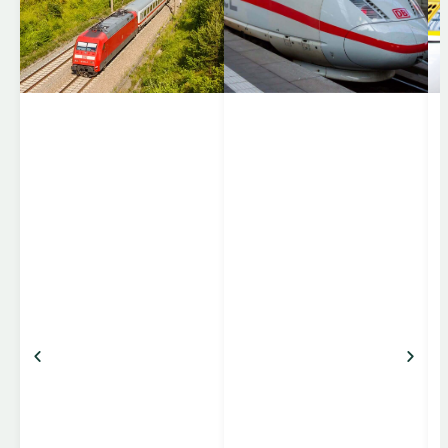
internationale
hurtigtog, der forbinder
storbyer og regioner på
tværs af Europa. EC-
togene kører mellem
lande som Tyskland,
Schweiz, Østrig,
Italien, Tjekkiet, Polen,
Ungarn og flere andre,
og er kendt for komfort,
pålidelighed og stærke
forbindelser mellem
centrale destinationer.
Komfort og faciliteter
Klasser: 1. klasse
(bredere sæder, mere
benplads, roligere
omgivelser […]