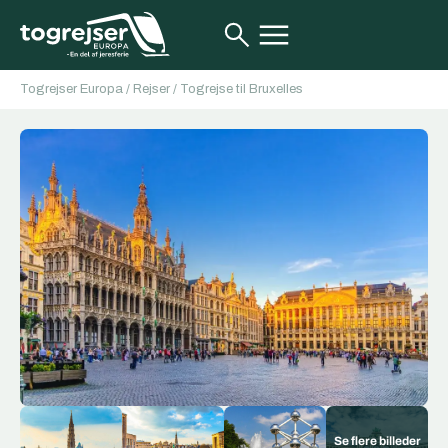
Togrejser Europa
/
Rejser
/
Togrejse til Bruxelles