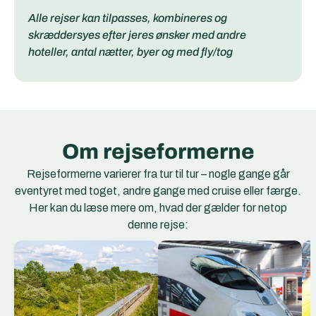
Alle rejser kan tilpasses, kombineres og
skræddersyes efter jeres ønsker med andre
hoteller, antal nætter, byer og med fly/tog
Om rejseformerne
Rejseformerne varierer fra tur til tur – nogle gange går
eventyret med toget, andre gange med cruise eller færge.
Her kan du læse mere om, hvad der gælder for netop
denne rejse:
EC Togene
EuroCity (EC) er et
netværk af