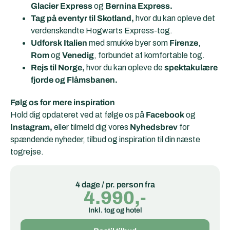
Glacier Express
og
Bernina Express.
Tag på eventyr til Skotland,
hvor du kan opleve det
verdenskendte Hogwarts Express-tog.
Udforsk Italien
med smukke byer som
Firenze
,
Rom
og
Venedig
, forbundet af komfortable tog.
Rejs til Norge,
hvor du kan opleve de
spektakulære
fjorde og Flåmsbanen.
Følg os for mere inspiration
Hold dig opdateret ved at følge os på
Facebook
og
Instagram,
eller tilmeld dig vores
Nyhedsbrev
for
spændende nyheder, tilbud og inspiration til din næste
togrejse.
4 dage / pr. person fra
4.990,-
Inkl. tog og hotel