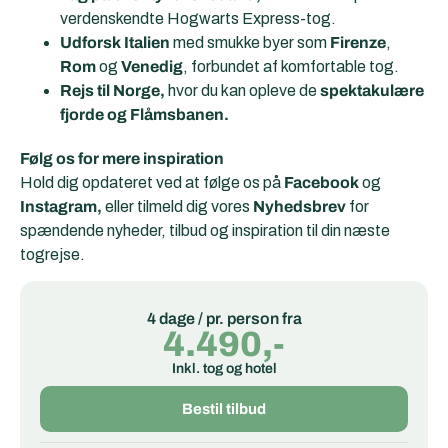
verdenskendte Hogwarts Express-tog.
Udforsk Italien
med smukke byer som
Firenze
,
Rom
og
Venedig
, forbundet af komfortable tog.
Rejs til Norge,
hvor du kan opleve de
spektakulære
fjorde og Flåmsbanen.
Følg os for mere inspiration
Hold dig opdateret ved at følge os på
Facebook
og
Instagram,
eller tilmeld dig vores
Nyhedsbrev
for
spændende nyheder, tilbud og inspiration til din næste
togrejse.
4 dage / pr. person fra
4.490,-
Inkl. tog og hotel
Bestil tilbud