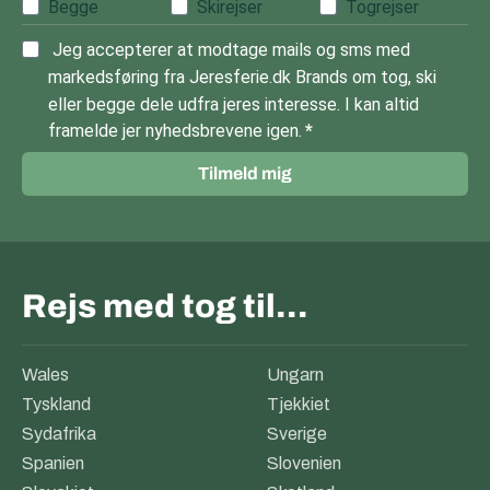
Begge
Skirejser
Togrejser
Jeg accepterer at modtage mails og sms med
markedsføring fra Jeresferie.dk Brands om tog, ski
eller begge dele udfra jeres interesse. I kan altid
framelde jer nyhedsbrevene igen.
Tilmeld mig
Rejs med tog til…
Wales
Ungarn
Tyskland
Tjekkiet
Sydafrika
Sverige
Spanien
Slovenien