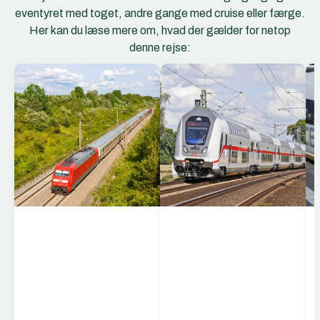
eventyret med toget, andre gange med cruise eller færge.
Her kan du læse mere om, hvad der gælder for netop
denne rejse:
EC Togene
EuroCity (EC) er et
netværk af
internationale
hurtigtog, der forbinder
storbyer og regioner på
tværs af Europa. EC-
togene kører mellem
lande som Tyskland,
Schweiz, Østrig,
Italien, Tjekkiet, Polen,
Ungarn og flere andre,
og er kendt for komfort,