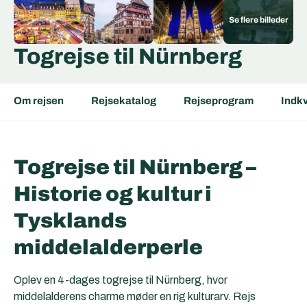
Togrejse til Nürnberg
Om rejsen
Rejsekatalog
Rejseprogram
Indkv
Togrejse til Nürnberg –
Historie og kultur i
Tysklands
middelalderperle
Oplev en 4-dages togrejse til Nürnberg, hvor
middelalderens charme møder en rig kulturarv. Rejs