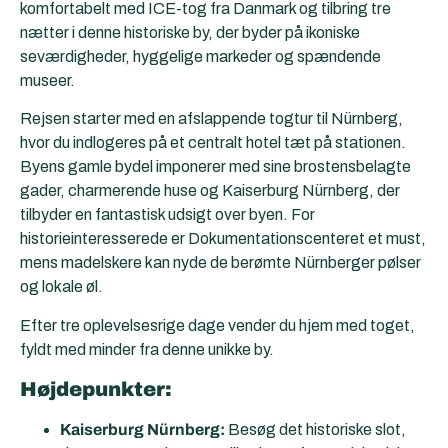
komfortabelt med ICE-tog fra Danmark og tilbring tre
nætter i denne historiske by, der byder på ikoniske
seværdigheder, hyggelige markeder og spændende
museer.
Rejsen starter med en afslappende togtur til Nürnberg,
hvor du indlogeres på et centralt hotel tæt på stationen.
Byens gamle bydel imponerer med sine brostensbelagte
gader, charmerende huse og Kaiserburg Nürnberg, der
tilbyder en fantastisk udsigt over byen. For
historieinteresserede er Dokumentationscenteret et must,
mens madelskere kan nyde de berømte Nürnberger pølser
og lokale øl.
Efter tre oplevelsesrige dage vender du hjem med toget,
fyldt med minder fra denne unikke by.
Højdepunkter:
Kaiserburg Nürnberg:
Besøg det historiske slot,