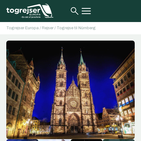
Togrejser Europa
/
Rejser
/
Togrejse til Nürnberg