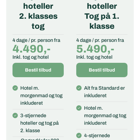
hoteller
hoteller
2. klasses
Tog på 1.
tog
klasse
4 dage / pr. person fra
4 dage / pr. person fra
4.490,-
5.490,-
Inkl. tog og hotel
Inkl. tog og hotel
Bestil tilbud
Bestil tilbud
Hotel m.
Alt fra Standard er
morgenmad og tog
inkluderet
inkluderet
Hotel m.
3-stjernede
morgenmad og tog
hoteller og tog på
inkluderet
2. klasse
4-stjernede