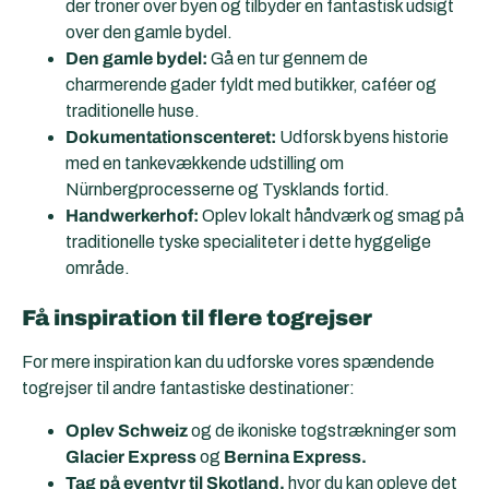
der troner over byen og tilbyder en fantastisk udsigt
over den gamle bydel.
Den gamle bydel:
Gå en tur gennem de
charmerende gader fyldt med butikker, caféer og
traditionelle huse.
Dokumentationscenteret:
Udforsk byens historie
med en tankevækkende udstilling om
Nürnbergprocesserne og Tysklands fortid.
Handwerkerhof:
Oplev lokalt håndværk og smag på
traditionelle tyske specialiteter i dette hyggelige
område.
Få inspiration til flere togrejser
For mere inspiration kan du udforske vores spændende
togrejser til andre fantastiske destinationer:
Oplev Schweiz
og de ikoniske togstrækninger som
Glacier Express
og
Bernina Express.
Tag på eventyr til Skotland,
hvor du kan opleve det