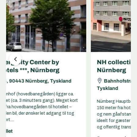
NH collection Nürnberg City ****,
Nürnberg
Bahnhofstraße 17-19, 90402 Nürnberg,
Tyskland
Nürnberg Hauptbahnhof (hovedbanegården) ligger ca.
150 meter fra hotellet (ca. 2 minutters gang). Meget kort
og nem gåafstand fra hovedbanegården til hotellet –
ideelt for gæster uden bil, der ønsker let adgang til tog
og offentlig transport....